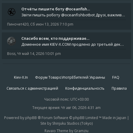
Отчёты пишите боту @oceanfish…
Звіти пишіть роботу @oceanfishbotbot Друзі, важливе повідомлення для учасників форума. Основне звернення опублікован
Пиночет420
,
Сб июн 13, 2026 7:10 pm
Спасибо всем, кто поддерживае…
Доменное имя KIEV-X.COM продлено до третьей декады августа 2027 года! Спасибо всем анонимным пользователям, которые по
Boss
,
Чт май 14, 2026 10:01 pm
Kiev-X.In
Форум ТовароУпотрЕбителей Украины
FAQ
Связаться с администрацией
Конфиденциальность
Правила
Часовой пояс:
UTC+03:00
Текущее время: Чт авг 06, 2026 4:31 am
Powered by phpBB ® Forum Software © phpBB Limited ™ Made in Japan |
Site by Shinjuku Studios (Tokyo)
Ravaio Theme by Gramziu