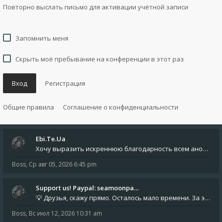
Повторно выслать письмо для активации учётной записи
Запомнить меня
Скрыть моё пребывание на конференции в этот раз
Вход
Регистрация
Общие правила
Соглашение о конфиденциальности
Ebi.Te.Ua
Хочу выразить искреннюю благодарность всем анонимным пользователям, которые поддержали наше сообщество финансово. Благод
Boss
,
Ср авг 05, 2026 6:45 pm
Support us! Paypal: seamoonpa…
💡 Друзья, скажу прямо. Осталось мало времени. За это время нам нужно закрыть последние обязательные расходы: около 500
Boss
,
Вс июл 12, 2026 10:31 am