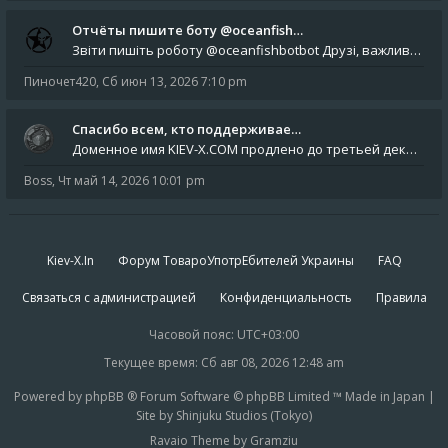
Отчёты пишите боту @oceanfish…
Звіти пишіть роботу @oceanfishbotbot Друзі, важливе повідомлення для учасників форума. Основне звернення опублікован
Пиночет420
,
Сб июн 13, 2026 7:10 pm
Спасибо всем, кто поддерживае…
Доменное имя KIEV-X.COM продлено до третьей декады августа 2027 года! Спасибо всем анонимным пользователям, которые по
Boss
,
Чт май 14, 2026 10:01 pm
Kiev-X.In
Форум ТовароУпотрЕбителей Украины
FAQ
Связаться с администрацией
Конфиденциальность
Правила
Часовой пояс:
UTC+03:00
Текущее время: Сб авг 08, 2026 12:48 am
Powered by phpBB ® Forum Software © phpBB Limited ™ Made in Japan |
Site by Shinjuku Studios (Tokyo)
Ravaio Theme by Gramziu