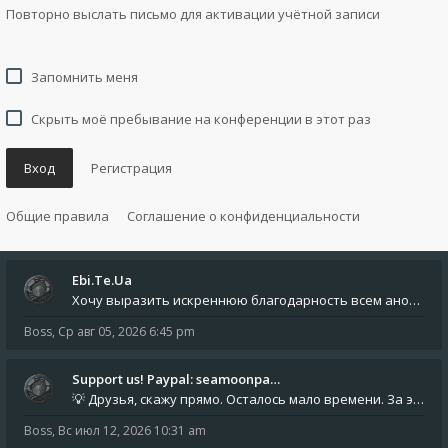
Повторно выслать письмо для активации учётной записи
Запомнить меня
Скрыть моё пребывание на конференции в этот раз
Вход
Регистрация
Общие правила
Соглашение о конфиденциальности
Ebi.Te.Ua
Хочу выразить искреннюю благодарность всем анонимным пользователям, которые поддержали наше сообщество финансово. Благод
Boss
,
Ср авг 05, 2026 6:45 pm
Support us! Paypal: seamoonpa…
💡 Друзья, скажу прямо. Осталось мало времени. За это время нам нужно закрыть последние обязательные расходы: около 500
Boss
,
Вс июл 12, 2026 10:31 am