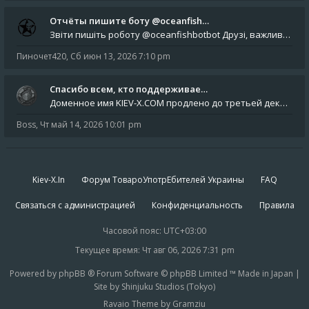
Отчёты пишите боту @oceanfish…
Звіти пишіть роботу @oceanfishbotbot Друзі, важливе повідомлення для учасників форума. Основне звернення опублікован
Пиночет420
,
Сб июн 13, 2026 7:10 pm
Спасибо всем, кто поддерживае…
Доменное имя KIEV-X.COM продлено до третьей декады августа 2027 года! Спасибо всем анонимным пользователям, которые по
Boss
,
Чт май 14, 2026 10:01 pm
Kiev-X.In
Форум ТовароУпотрЕбителей Украины
FAQ
Связаться с администрацией
Конфиденциальность
Правила
Часовой пояс:
UTC+03:00
Текущее время: Чт авг 06, 2026 7:31 pm
Powered by phpBB ® Forum Software © phpBB Limited ™ Made in Japan |
Site by Shinjuku Studios (Tokyo)
Ravaio Theme by Gramziu