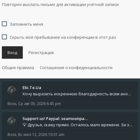
Повторно выслать письмо для активации учётной записи
Запомнить меня
Скрыть моё пребывание на конференции в этот раз
Вход
Регистрация
Общие правила
Соглашение о конфиденциальности
Ebi.Te.Ua
Хочу выразить искреннюю благодарность всем анонимным пользователям, которые поддержали наше сообщество финансово. Благод
Boss
,
Ср авг 05, 2026 6:45 pm
Support us! Paypal: seamoonpa…
💡 Друзья, скажу прямо. Осталось мало времени. За это время нам нужно закрыть последние обязательные расходы: около 500
Boss
,
Вс июл 12, 2026 10:31 am