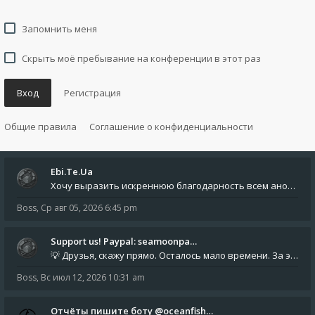
Запомнить меня
Скрыть моё пребывание на конференции в этот раз
Вход
Регистрация
Общие правила
Соглашение о конфиденциальности
Ebi.Te.Ua
Хочу выразить искреннюю благодарность всем анонимным пользователям, которые поддержали наше сообщество финансово. Благод
Boss
,
Ср авг 05, 2026 6:45 pm
Support us! Paypal: seamoonpa…
💡 Друзья, скажу прямо. Осталось мало времени. За это время нам нужно закрыть последние обязательные расходы: около 500
Boss
,
Вс июл 12, 2026 10:31 am
Отчёты пишите боту @oceanfish…