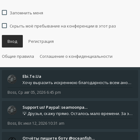
Запомнить меня
Скрыть моё пребывание на конференции в этот раз
Вход
Регистрация
Общие правила
Соглашение о конфиденциальности
Ebi.Te.Ua
Хочу выразить искреннюю благодарность всем анонимным пользователям, которые поддержали наше сообщество финансово. Благод
Boss
,
Ср авг 05, 2026 6:45 pm
Support us! Paypal: seamoonpa…
💡 Друзья, скажу прямо. Осталось мало времени. За это время нам нужно закрыть последние обязательные расходы: около 500
Boss
,
Вс июл 12, 2026 10:31 am
Отчёты пишите боту @oceanfish…