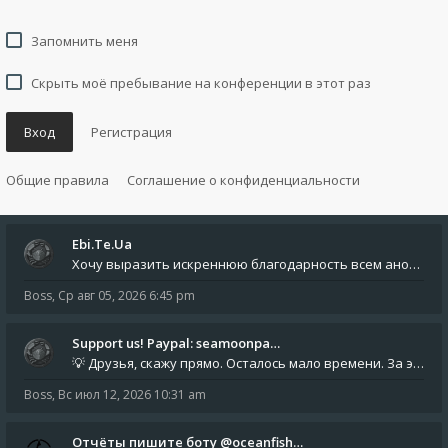
Запомнить меня
Скрыть моё пребывание на конференции в этот раз
Вход
Регистрация
Общие правила
Соглашение о конфиденциальности
Ebi.Te.Ua
Хочу выразить искреннюю благодарность всем анонимным пользователям, которые поддержали наше сообщество финансово. Благод
Boss
,
Ср авг 05, 2026 6:45 pm
Support us! Paypal: seamoonpa…
💡 Друзья, скажу прямо. Осталось мало времени. За это время нам нужно закрыть последние обязательные расходы: около 500
Boss
,
Вс июл 12, 2026 10:31 am
Отчёты пишите боту @oceanfish…