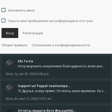
Запомнить меня
Скрыть моё пребывание на конференции в этот раз
Вход
Регистрация
Общие правила
Соглашение о конфиденциальности
Ebi.Te.Ua
Хочу выразить искреннюю благодарность всем анонимным пользователям, которые поддержали наше сообщество финансово. Благод
Boss
,
Ср авг 05, 2026 6:45 pm
Support us! Paypal: seamoonpa…
💡 Друзья, скажу прямо. Осталось мало времени. За это время нам нужно закрыть последние обязательные расходы: около 500
Boss
,
Вс июл 12, 2026 10:31 am
Отчёты пишите боту @oceanfish…