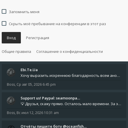
Запомнить меня
Скрыть моё пребывание на конференции в этот раз
Вход
Регистрация
Общие правила
Соглашение о конфиденциальности
Ebi.Te.Ua
Хочу выразить искреннюю благодарность всем анонимным пользователям, которые поддержали наше сообщество финансово. Благод
Boss
,
Ср авг 05, 2026 6:45 pm
Support us! Paypal: seamoonpa…
💡 Друзья, скажу прямо. Осталось мало времени. За это время нам нужно закрыть последние обязательные расходы: около 500
Boss
,
Вс июл 12, 2026 10:31 am
Отчёты пишите боту @oceanfish…