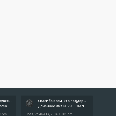
Отчёты пишите боту @oceanfish…
Спасибо всем, кто поддерживае…
Звіти пишіть роботу @oceanfishbotbot Друзі, важливе повідомлення для учасників форума. Основне звернення опублікован
Доменное имя KIEV-X.COM продлено до третьей декады августа 2027 года! Спасибо всем анонимным пользователям, которые по
10 pm
Boss
,
Чт май 14, 2026 10:01 pm