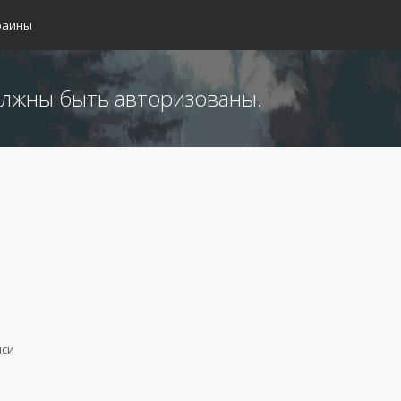
раины
лжны быть авторизованы.
иси