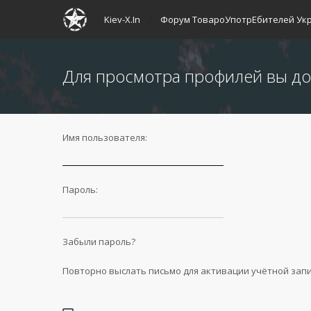
Kiev-X.In
Форум ТовароУпотрЕбителей Ук
Для просмотра профилей вы до
Имя пользователя:
Пароль:
Забыли пароль?
Повторно выслать письмо для активации учётной зап