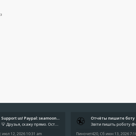
з
Support us! Paypal: seamoonpa…
💡 Друзья, скажу прямо. Осталось мало времени. За это время нам нужно закрыть последние обязательные расходы: около 500
с июл 12, 2026 10:31 am
Пиночет420
,
Сб июн 13, 2026 7: