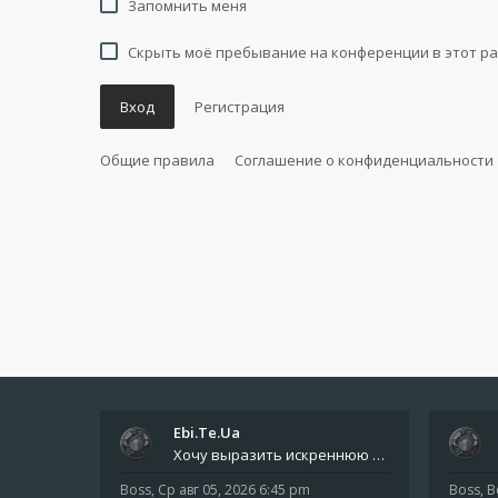
Запомнить меня
Скрыть моё пребывание на конференции в этот ра
Вход
Регистрация
Общие правила
Соглашение о конфиденциальности
Ebi.Te.Ua
Хочу выразить искреннюю благодарность всем анонимным пользователям, которые поддержали наше сообщество финансово. Благод
Boss
,
Ср авг 05, 2026 6:45 pm
Boss
,
В