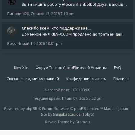
Звіти пишіть роботу @oceanfishbotbot Друзі, важливе повідомлення для учасників форума. Основне звернення опублікован
Пиночет420
,
Сб июн 13, 2026 7:10 pm
Спасибо всем, кто поддерживае…
Доменное имя KIEV-X.COM продлено до третьей декады августа 2027 года! Спасибо всем анонимным пользователям, которые по
Boss
,
Чт май 14, 2026 10:01 pm
Kiev-X.In
Форум ТовароУпотрЕбителей Украины
FAQ
Связаться с администрацией
Конфиденциальность
Правила
Часовой пояс:
UTC+03:00
Текущее время: Пт авг 07, 2026 5:52 pm
Powered by phpBB ® Forum Software © phpBB Limited ™ Made in Japan |
Site by Shinjuku Studios (Tokyo)
Ravaio Theme by Gramziu