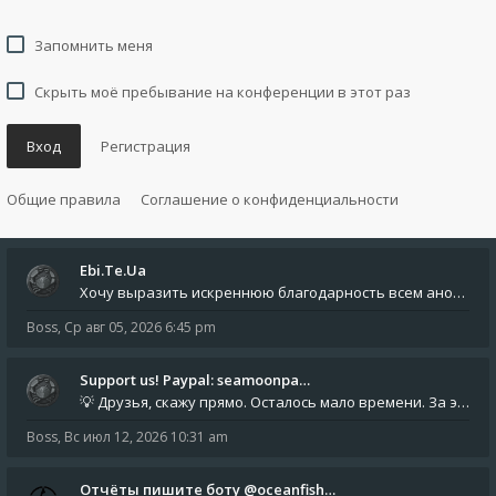
Запомнить меня
Скрыть моё пребывание на конференции в этот раз
Вход
Регистрация
Общие правила
Соглашение о конфиденциальности
Ebi.Te.Ua
Хочу выразить искреннюю благодарность всем анонимным пользователям, которые поддержали наше сообщество финансово. Благод
Boss
,
Ср авг 05, 2026 6:45 pm
Support us! Paypal: seamoonpa…
💡 Друзья, скажу прямо. Осталось мало времени. За это время нам нужно закрыть последние обязательные расходы: около 500
Boss
,
Вс июл 12, 2026 10:31 am
Отчёты пишите боту @oceanfish…