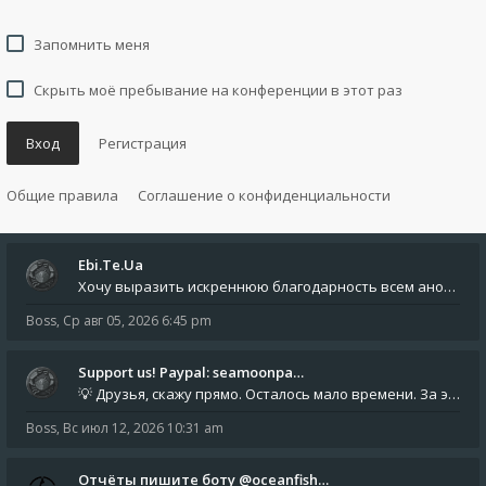
Запомнить меня
Скрыть моё пребывание на конференции в этот раз
Вход
Регистрация
Общие правила
Соглашение о конфиденциальности
Ebi.Te.Ua
Хочу выразить искреннюю благодарность всем анонимным пользователям, которые поддержали наше сообщество финансово. Благод
Boss
,
Ср авг 05, 2026 6:45 pm
Support us! Paypal: seamoonpa…
💡 Друзья, скажу прямо. Осталось мало времени. За это время нам нужно закрыть последние обязательные расходы: около 500
Boss
,
Вс июл 12, 2026 10:31 am
Отчёты пишите боту @oceanfish…