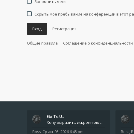
Запомнить меня
Скрыть моё пребывание на конференции в этот ра
Вход
Регистрация
Общие правила
Соглашение о конфиденциальности
Ebi.Te.Ua
Хочу выразить искреннюю благодарность всем анонимным пользователям, которые поддержали наше сообщество финансово. Благод
Boss
,
Ср авг 05, 2026 6:45 pm
Boss
,
В