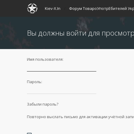
Kiev-X.In
Форум ТовароУпотрЕбителей Ук
Вы должны войти для просмотр
Имя пользователя:
Пароль:
Забыли пароль?
Повторно выслать письмо для активации учётной зап