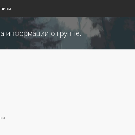
раины
а информации о группе.
иси