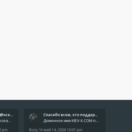
Отчёты пишите боту @oceanfish…
Спасибо всем, кто поддерживае…
Звіти пишіть роботу @oceanfishbotbot Друзі, важливе повідомлення для учасників форума. Основне звернення опублікован
Доменное имя KIEV-X.COM продлено до третьей декады августа 2027 года! Спасибо всем анонимным пользователям, которые по
10 pm
Boss
,
Чт май 14, 2026 10:01 pm