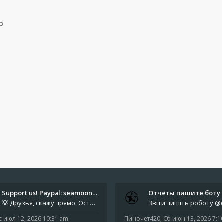
з
Support us! Paypal: seamoonpa…
💡 Друзья, скажу прямо. Осталось мало времени. За это время нам нужно закрыть последние обязательные расходы: около 500
с июл 12, 2026 10:31 am
Пиночет420
,
Сб июн 13, 2026 7: