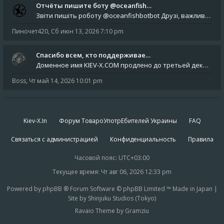
Отчёты пишите боту @oceanfish…
Звіти пишіть роботу @oceanfishbotbot Друзі, важливе повідомлення для учасників форума. Основне звернення опублікован
Пиночет420
,
Сб июн 13, 2026 7:10 pm
Спасибо всем, кто поддерживае…
Доменное имя KIEV-X.COM продлено до третьей декады августа 2027 года! Спасибо всем анонимным пользователям, которые по
Boss
,
Чт май 14, 2026 10:01 pm
Kiev-X.In
Форум ТовароУпотрЕбителей Украины
FAQ
Связаться с администрацией
Конфиденциальность
Правила
Часовой пояс:
UTC+03:00
Текущее время: Чт авг 06, 2026 12:33 pm
Powered by phpBB ® Forum Software © phpBB Limited ™ Made in Japan |
Site by Shinjuku Studios (Tokyo)
Ravaio Theme by Gramziu