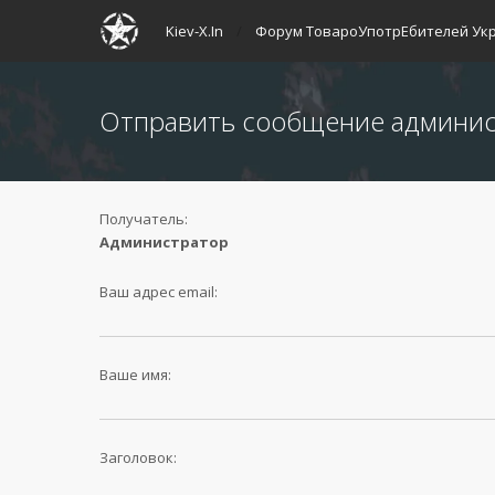
Kiev-X.In
Форум ТовароУпотрЕбителей Ук
Отправить сообщение админи
Получатель:
Администратор
Ваш адрес email:
Ваше имя:
Заголовок: