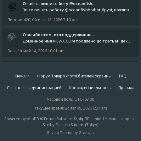
Отчёты пишите боту @oceanfish…
Звіти пишіть роботу @oceanfishbotbot Друзі, важливе повідомлення для учасників форума. Основне звернення опублікован
Пиночет420
,
Сб июн 13, 2026 7:10 pm
Спасибо всем, кто поддерживае…
Доменное имя KIEV-X.COM продлено до третьей декады августа 2027 года! Спасибо всем анонимным пользователям, которые по
Boss
,
Чт май 14, 2026 10:01 pm
Kiev-X.In
Форум ТовароУпотрЕбителей Украины
FAQ
Связаться с администрацией
Конфиденциальность
Правила
Часовой пояс:
UTC+03:00
Текущее время: Вс авг 09, 2026 6:21 am
Powered by phpBB ® Forum Software © phpBB Limited ™ Made in Japan |
Site by Shinjuku Studios (Tokyo)
Ravaio Theme by Gramziu