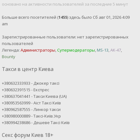
основано на активности пользователей за последние 5 минут
Больше всего посетителей (
1455
) здесь было Сб авг 01, 2026 4:09
am
Зарегистрированные пользователи: нет зарегистрированных
пользователей
Легенда:
Администраторы
,
Супермодераторы
,
MS-13
,
AK-47
,
Bounty
Такси в центр Киева
+380632333933 - Джокер таксі
+380632391515 - Експрес
+380637041441 - Такси Киева (UA)
+380953563999 - Аіст Таксі Київ
+380962587555 - Линкор такси
+380980000889 - Таксі-Київ.Укр
+380994238686 - Дешеве Таксі Київ
Секс форум Киев 18+