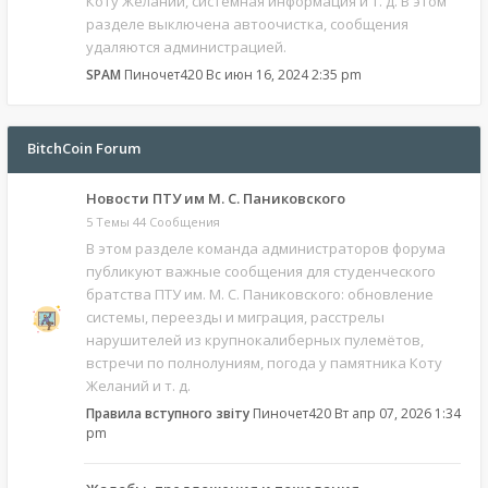
Коту Желаний, системная информация и т. д. В этом
разделе выключена автоочистка, сообщения
удаляются администрацией.
SPAM
Пиночет420
Вс июн 16, 2024 2:35 pm
BitchCoin Forum
Новости ПТУ им М. С. Паниковского
5 Темы 44 Сообщения
В этом разделе команда администраторов форума
публикуют важные сообщения для студенческого
братства ПТУ им. М. С. Паниковского: обновление
системы, переезды и миграция, расстрелы
нарушителей из крупнокалиберных пулемётов,
встречи по полнолуниям, погода у памятника Коту
Желаний и т. д.
Правила вступного звіту
Пиночет420
Вт апр 07, 2026 1:34
pm