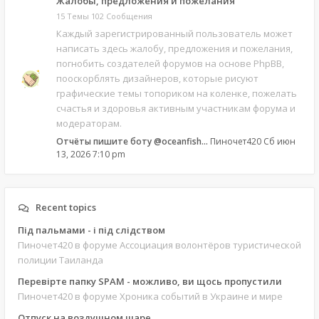
Жалобы, предложения и пожелания
15 Темы 102 Сообщения
Каждый зарегистрированный пользователь может
написать здесь жалобу, предложения и пожелания,
погнобить создателей форумов на основе PhpBB,
пооскорблять дизайнеров, которые рисуют
графические темы топориком на коленке, пожелать
счастья и здоровья активным участникам форума и
модераторам.
Отчёты пишите боту @oceanfish…
Пиночет420
Сб июн
13, 2026 7:10 pm
Recent topics
Під пальмами - і під слідством
Пиночет420
в форуме Ассоциация волонтёров туристической
полиции Таиланда
Перевірте папку SPAM - можливо, ви щось пропустили
Пиночет420
в форуме Хроника событий в Украине и мире
Отпуск на воздушном шаре