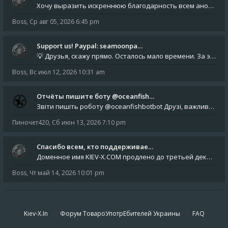
Хочу выразить искреннюю благодарность всем анонимным пользователям, которые поддержали наше сообщество финансово. Благод
Boss
,
Ср авг 05, 2026 6:45 pm
Support us! Paypal: seamoonpa…
💡 Друзья, скажу прямо. Осталось мало времени. За это время нам нужно закрыть последние обязательные расходы: около 500
Boss
,
Вс июл 12, 2026 10:31 am
Отчёты пишите боту @oceanfish…
Звіти пишіть роботу @oceanfishbotbot Друзі, важливе повідомлення для учасників форума. Основне звернення опублікован
Пиночет420
,
Сб июн 13, 2026 7:10 pm
Спасибо всем, кто поддерживае…
Доменное имя KIEV-X.COM продлено до третьей декады августа 2027 года! Спасибо всем анонимным пользователям, которые по
Boss
,
Чт май 14, 2026 10:01 pm
Kiev-X.In
Форум ТовароУпотрЕбителей Украины
FAQ