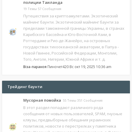
полиции Таиланда
19 Темы 57 Сообщения
Путешествия за криптоамулетами. Экзотический
майнинг баунти. Экзотический майнинг баунти за
пределами таможенной границы Украины, в странах
Карибского бассейна и Юго-Восточной Азии, в
Роттердаме и Рио-де-Жанейро, на островных
государствах тихоокеанской акватории, в Папуа -
Новой Гвинее, Российской Федерации, Монголии,
Того, Анголе, Нигерии, Южной Африке и т. д.
Віза-параноя
Пиночет420
Вс окт 19, 2025 10:36 am
Трейдинг баунти
Мусорная помойка
55 Темы 351 Сообщения
В этот раздел попадают различного рода
сообщения от новых пользователей, SPAM, гнусные
кляузы, предвыборные обещания украинских
политиков, новости о перестрелках у памятника