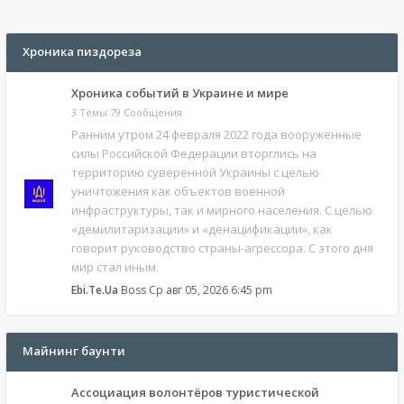
Хроника пиздореза
Хроника событий в Украине и мире
3 Темы 79 Сообщения
Ранним утром 24 февраля 2022 года вооруженные
силы Российской Федерации вторглись на
территорию суверенной Украины с целью
уничтожения как объектов военной
инфраструктуры, так и мирного населения. С целью
«демилитаризации» и «денацификации», как
говорит руководство страны-агрессора. С этого дня
мир стал иным.
Ebi.Te.Ua
Boss
Ср авг 05, 2026 6:45 pm
Майнинг баунти
Ассоциация волонтёров туристической