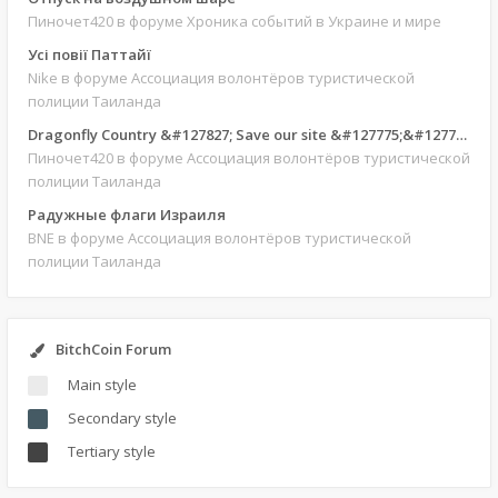
Пиночет420
в форуме Хроника событий в Украине и мире
Усі повії Паттайї
Nike
в форуме Ассоциация волонтёров туристической
полиции Таиланда
Dragonfly Country &#127827; Save our site &#127775;&#127769;
Пиночет420
в форуме Ассоциация волонтёров туристической
полиции Таиланда
Радужные флаги Израиля
BNE
в форуме Ассоциация волонтёров туристической
полиции Таиланда
BitchCoin Forum
Main style
Secondary style
Tertiary style